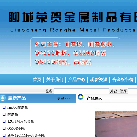
首页
关于我们
产品中心
现货资源
合金板行情
现货:
外径×壁厚:
最新产品
更多>>>>
产品展示
nm360耐磨板
耐磨板
12Cr1Mov合金板
Q550D钢板
新钢12Cr1Mov合金钢板