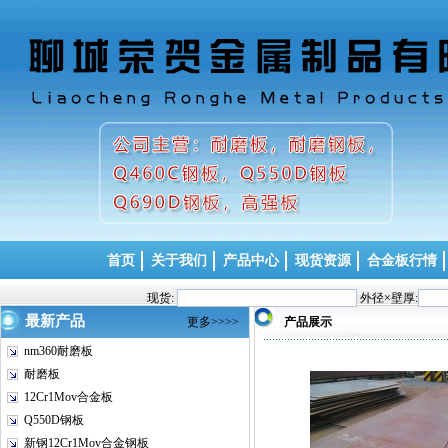
首页
关于我们
产品中心
现货资源
合金板行情
现货:
外径×壁厚:
最新产品
更多>>>>
产品展示
nm360耐磨板
耐磨板
12Cr1Mov合金板
Q550D钢板
新钢12Cr1Mov合金钢板