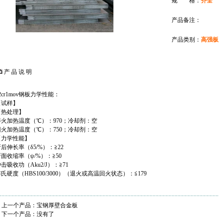
规 格：
齐全
产品备注：
产品类别：
高强板
产 品 说 明
2cr1mov钢板力学性能：
【试样】
【热处理】
淬火加热温度（℃）：970；冷却剂：空
回火加热温度（℃）：750；冷却剂：空
【力学性能】
后伸长率（δ5/%）：≧22
面收缩率（ψ/%）：≧50
击吸收功（Aku2/J）：≧71
氏硬度（HBS100/3000）（退火或高温回火状态）：≦179
上一个产品：
宝钢厚壁合金板
下一个产品：没有了