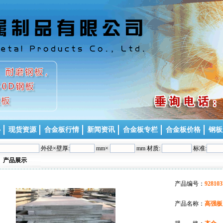
心
现货资源
合金板行情
新闻资讯
合金板专栏
合金板价格
钢板
外径×壁厚:
mm×
mm 材质:
标准:
产品展示
产品编号：
928103
产品名称：
高强板