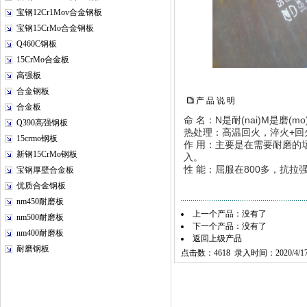
宝钢12Cr1Mov合金钢板
宝钢15CrMo合金钢板
Q460C钢板
15CrMo合金板
高强板
合金钢板
产 品 说 明
合金板
命 名：N是耐(nai)M是磨
Q390高强钢板
热处理：高温回火，淬火+回
15crmo钢板
作 用：主要是在需要耐磨的
新钢15CrMo钢板
入。
性 能：屈服在800多，抗拉强
宝钢厚壁合金板
优质合金钢板
nm450耐磨板
上一个产品：没有了
nm500耐磨板
下一个产品：没有了
nm400耐磨板
返回上级产品
耐磨钢板
点击数：4618 录入时间：2020/4/1