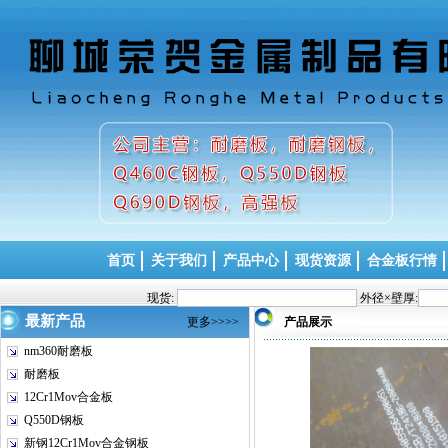
首页
关于我们
产品中心
现货资源
合金板行情
现货:
外径×壁厚:
最新产品
更多>>>>
产品展示
nm360耐磨板
耐磨板
12Cr1Mov合金板
Q550D钢板
新钢12Cr1Mov合金钢板