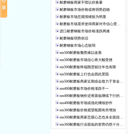
耐磨钢板商家不惜以价换量
耐磨钢板市场价格或将弱势趋稳
耐磨板市场悲观情绪较为明显
耐磨板市场需求使得商家对市信心受…
进口耐磨钢板市场价格涨跌两难
耐磨钢板弱势依旧
耐磨钢板市场心态较弱
nm500耐磨板颓势难以改善
nm500耐磨板市场信心将大幅受挫
nm500耐磨板终端囤货较往年也有限
nm500耐磨板上行也会因此受阻
nm500耐磨板商家近期或会致力于资金…
nm400耐磨板市场价格涨跌不一
nm400耐磨板钢价还将面临继续下行的…
nm400耐磨板市场或借此继续炒作
nm360耐磨板价格观望氛围有所增加
nm360耐磨板商家悲观心态也未全面扭…
nm360耐磨板行业面临的形势仍然十分…