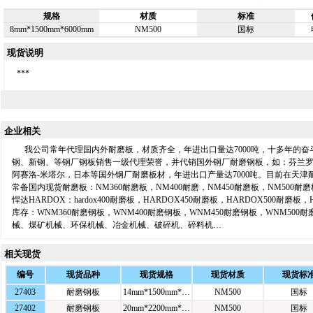
规格
材质
标准
8mm*1500mm*6000mm
NM500
国标
现货说明
***
企业相关
我公司常年代理国内外耐磨板，材质齐全，年进出口量达7000吨，十多年的奋
钢、新钢、等钢厂钢板销售一级代理荣誉，并代销国外钢厂耐磨钢板，如：芬兰
阿赛洛-米塔尔，日本等国外钢厂耐磨板材，年进出口产量达7000吨。目前在天津耐
常备国内现货耐磨板：NM360耐磨板，NM400耐磨，NM450耐磨板，NM500耐磨板，B-
悍达HARDOX：hardox400耐磨板，HARDOX450耐磨板，HARDOX500耐磨
库存：WNM360耐磨钢板，WNM400耐磨钢板，WNM450耐磨钢板，WNM50
械、煤矿机械、环保机械、冶金机械、破碎机、碎料机…
相关现货
编号
现货品种
现货规格
现货材质
现货标
27403
耐磨钢板
14mm*1500mm*…
NM500
国标
27402
耐磨钢板
20mm*2200mm*…
NM500
国标