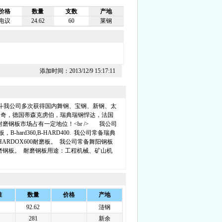
价格
数量
支数
产地
电议
24.62
60
莱钢
添加时间：2013/12/9 15:17:11
斗我公司多次获得国内舞钢、宝钢、新钢、太
罗奇，德国蒂森克虏伯，瑞典瑞钢悍达，法国
磨钢板市场占有一定地位！<br /> 我公司
hard360,B-HARD400. 我公司常备瑞典
板，HARDOX600耐磨板。 我公司常备舞阳钢板
0耐磨钢板。 耐磨钢板用途：工程机械、矿山机
准
数量
价格
产地
92.62
涟钢
281
新余